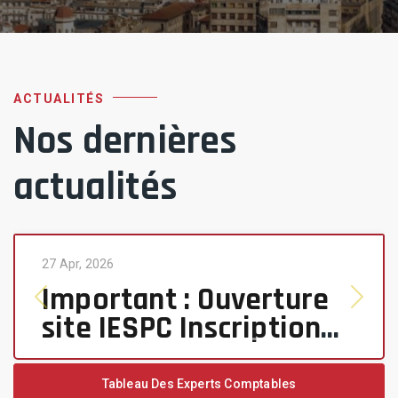
ACTUALITÉS
Nos dernières
actualités
27 Apr, 2026
Important : Ouverture
Previous
Next
site IESPC Inscription
1ère promotion EC et
CAC
Tableau Des Experts Comptables